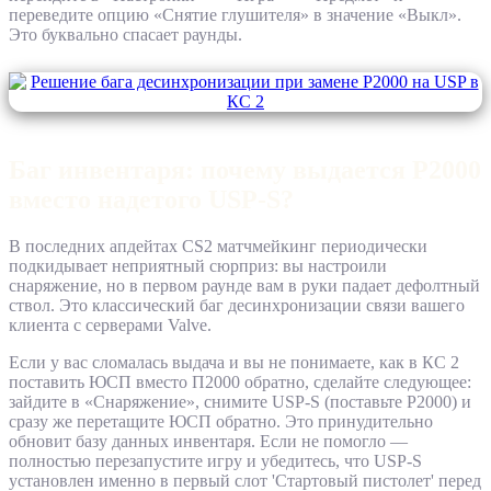
переведите опцию «Снятие глушителя» в значение «Выкл».
Это буквально спасает раунды.
Баг инвентаря: почему выдается P2000
вместо надетого USP-S?
В последних апдейтах CS2 матчмейкинг периодически
подкидывает неприятный сюрприз: вы настроили
снаряжение, но в первом раунде вам в руки падает дефолтный
ствол. Это классический баг десинхронизации связи вашего
клиента с серверами Valve.
Если у вас сломалась выдача и вы не понимаете, как в КС 2
поставить ЮСП вместо П2000 обратно, сделайте следующее:
зайдите в «Снаряжение», снимите USP-S (поставьте P2000) и
сразу же перетащите ЮСП обратно. Это принудительно
обновит базу данных инвентаря. Если не помогло —
полностью перезапустите игру и убедитесь, что USP-S
установлен именно в первый слот 'Стартовый пистолет' перед