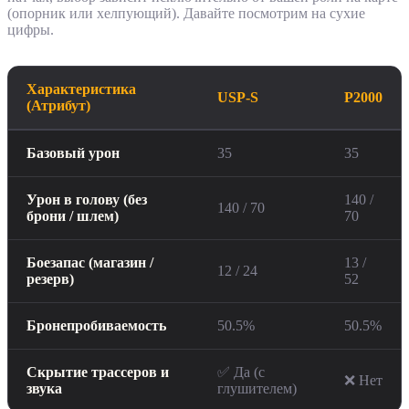
(опорник или хелпующий). Давайте посмотрим на сухие
цифры.
Характеристика
USP-S
P2000
(Атрибут)
Базовый урон
35
35
Урон в голову (без
140 /
140 / 70
брони / шлем)
70
Боезапас (магазин /
13 /
12 / 24
резерв)
52
Бронепробиваемость
50.5%
50.5%
Скрытие трассеров и
✅ Да (с
❌ Нет
звука
глушителем)