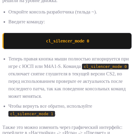
решили на уровне движка.
Откройте консоль разработчика (тильда ~).
Введите команду:
cl_silencer_mode 0
Теперь правая кнопка мыши полностью игнорируется при
игре с ЮСП или M4A1-S. Команда
cl_silencer_mode 0
отключает снятие глушителя в текущей версии CS2, но
перед использованием проверьте ее актуальность после
последнего патча, так как поведение консольных команд
может меняться.
Чтобы вернуть все обратно, используйте
.
cl_silencer_mode 1
Также это можно изменить через графический интерфейс:
перейдите в «Настройки» -> «Игра» -> «Предмет» и