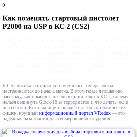
0
Как поменять стартовый пистолет
P2000 на USP в КС 2 (CS2)
Новая сеточная система снаряжения на 15 слотов в
CS2 кардинально изменила привычный закуп из
CS:GO. Многие новички заходят на сервер, нажимают
клавишу B (меню закупки) на респе и впадают в
ступор: где мой любимый ЮСП, и почему мне выдало
дефолтный П2000?
В CS2 логика экипировки изменилась: теперь слоты
настраиваются до начала матча. В этом гайде я пошагово
расскажу, как поменять начальный пистолет в КС 2, почему
нельзя выкинуть Glock-18 за террористов и что делать, если
игра багует. Если вы ищете больше полезных технических
фишек, крупный
информационный портал VRedux
— это
надежная база знаний для геймеров любого уровня.