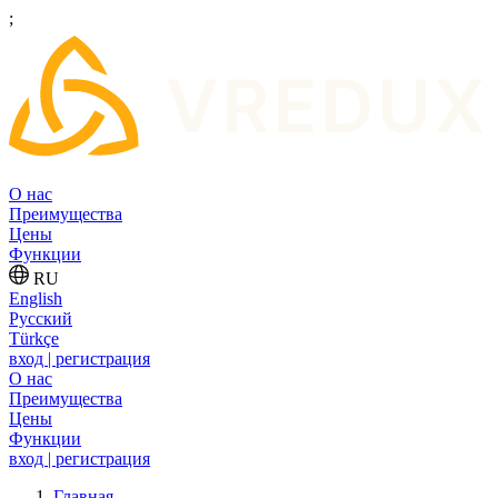
;
О нас
Преимущества
Цены
Функции
RU
English
Русский
Türkçe
вход | регистрация
О нас
Преимущества
Цены
Функции
вход | регистрация
Главная