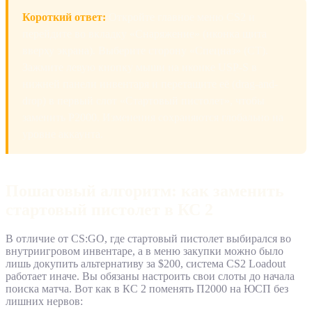
Короткий ответ:
Откройте главное меню CS2 и
перейдите во вкладку «Снаряжение» (иконка щита
вверху экрана). Выберите сторону «Спецназ» (CT).
Зажмите левую кнопку мыши на иконке USP-S в
нижней панели инвентаря и перетащите её (drag-and-
drop) в первый слот «Стартовый пистолет», чтобы
заменить P2000. Изменения сохраняются глобально на
уровне аккаунта.
Пошаговый алгоритм: как заменить
стартовый пистолет в КС 2
В отличие от CS:GO, где стартовый пистолет выбирался во
внутриигровом инвентаре, а в меню закупки можно было
лишь докупить альтернативу за $200, система CS2 Loadout
работает иначе. Вы обязаны настроить свои слоты до начала
поиска матча. Вот как в КС 2 поменять П2000 на ЮСП без
лишних нервов: