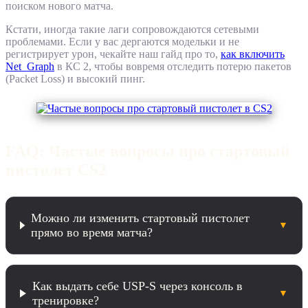
поиском нового матча.
Кстати, иногда такие лаги сопровождаются сетевыми
проблемами. Если у вас дергаются модельки и не
регистрирует урон, чекайте наш гайд про то,
как включить
Net_Graph
в КС 2, чтобы вовремя отследить потерю пакетов
(Packet Loss) и высокий пинг.
FAQ: Частые вопросы про стартовый
пистолет CS2
Можно ли изменить стартовый пистолет
▼
прямо во время матча?
Как выдать себе USP-S через консоль в
▼
тренировке?