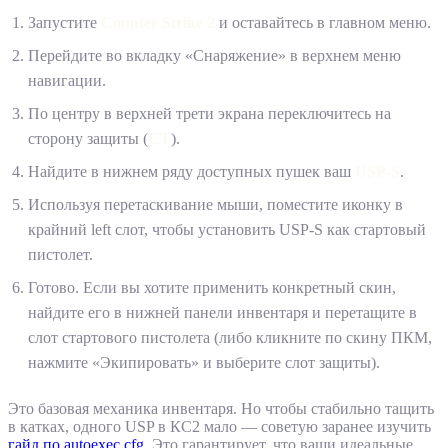
Запустите
Counter Strike 2
и оставайтесь в главном меню.
Перейдите во вкладку «Снаряжение» в верхнем меню
навигации.
По центру в верхней трети экрана переключитесь на
сторону защиты (
CT
).
Найдите в нижнем ряду доступных пушек ваш
USP-S
.
Используя перетаскивание мыши, поместите иконку в
крайний left слот, чтобы установить USP-S как стартовый
пистолет.
Готово. Если вы хотите применить конкретный скин,
найдите его в нижней панели инвентаря и перетащите в
слот стартового пистолета (либо кликните по скину ПКМ,
нажмите «Экипировать» и выберите слот защиты).
Это базовая механика инвентаря. Но чтобы стабильно тащить
в катках, одного USP в КС2 мало — советую заранее изучить
гайд по autoexec.cfg
. Это гарантирует, что ваши идеальные