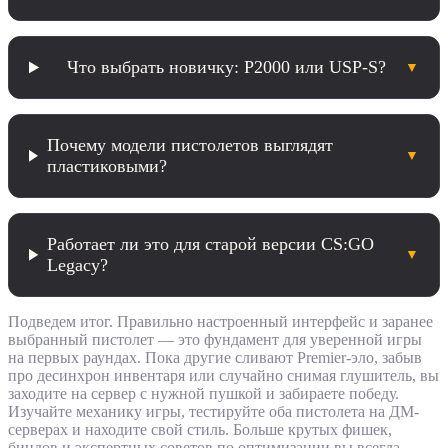
Что выбрать новичку: P2000 или USP-S?
▼
Почему модели пистолетов выглядят
▼
пластиковыми?
Работает ли это для старой версии CS:GO
▼
Legacy?
Подведем итог. Правильно настроенный интерфейс и заранее
выбранный пистолет — это фундамент для уверенной игры
на первых раундах. Пока другие сливают Premier-эло, забыв
про десинхрон инвентаря или случайно снимая глушитель, вы
заходите на сервер с нужной пушкой и забираете победу.
Изучайте механику игры, тестируйте оба пистолета на ДМ-
серверах и находите свой стиль. Больше крутых фишек,
биндов и экспертных советов по оптимизации вы всегда