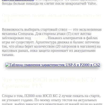
бинды больше никогда не слетят после микропатчей Valve.
Ограничения: почему нельзя поменять пистолет
за Т?
Возможность выбирать стартовый ствол — это эксклюзивная
механика Спецназа. Для стороны атаки (T) слот жестко
заблокирован под
Glock-18
. Никаких альтернатив в файлах
игры не существует. Архитектура движка и баланс заточены
так, что атака берет количеством (20 патронов в магазине) на
массовых рашах, пока защита принимает их аккуратными
тапами.
Что лучше: ЮСП или П2000 в КС 2?
Сравнение ТТХ
Споры о том, П2000 или ЮСП КС 2 лучше пикать на старте,
не утихают годами. По моему опыту тестов на актуальных
патчах, выбор зависит исключительно от вашей роли на карте