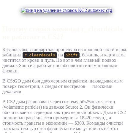
Почему старая команда r_cleardecals
не работает в CS2?
Казалось бы, стандартная процедура из прошлой части игры:
забиндил
на
, бежишь, и карта сама
r_cleardecals
Shift
чистится от крови и пуль. Но вот в чем главный подвох:
движок Source 2 работает по абсолютно иным правилам
физики.
В CS:GO дым был двухмерным спрайтом, накладываемым
поверх геометрии, а следы от выстрелов — плоскими
декалями.
В CS2 дым реализован через систему объёмных частиц
(volumetric particles) на движке Source 2. Он физически
обсчитывается сервером как трехмерный объект. Дым в CS2
полностью рассеивается примерно за 18–20 секунд, а
стоимость гранаты в экономике — $300. Команды очистки
плоских текстур стен физически не могут влиять на этот