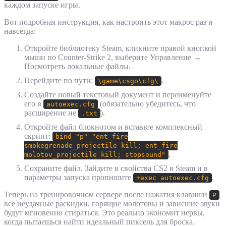
каждом запуске игры.
Вот подробная инструкция, как настроить этот макрос раз и
навсегда:
Откройте библиотеку Steam, кликните правой кнопкой
мыши по Counter-Strike 2, выберите Управление →
Посмотреть локальные файлы.
Перейдите по пути:
.
\game\csgo\cfg\
Создайте новый текстовый документ и переименуйте
его в
(обязательно убедитесь, что
autoexec.cfg
расширение не
).
.txt
Откройте файл блокнотом и вставьте комплексный
скрипт:
bind "p" "ent_fire
smokegrenade_projectile kill; ent_fire
.
molotov_projectile kill; stopsound"
Сохраните файл. Зайдите в свойства CS2 в Steam и в
параметры запуска пропишите
.
+exec autoexec.cfg
Теперь на тренировочном сервере после нажатия клавиши
P
все неудачные раскидки, горящие молотовы и зависшие звуки
будут мгновенно стираться. Это реально экономит нервы,
когда пытаешься найти идеальный пиксель для броска.