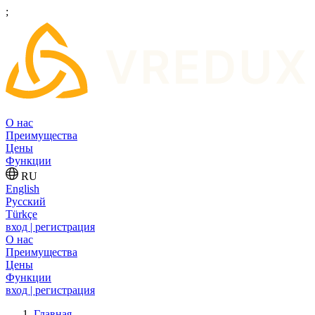
;
О нас
Преимущества
Цены
Функции
RU
English
Русский
Türkçe
вход | регистрация
О нас
Преимущества
Цены
Функции
вход | регистрация
Главная