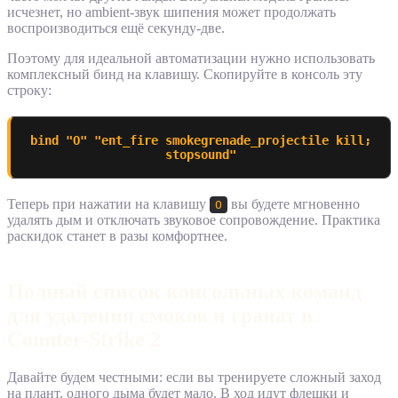
исчезнет, но ambient-звук шипения может продолжать
воспроизводиться ещё секунду-две.
Поэтому для идеальной автоматизации нужно использовать
комплексный бинд на клавишу. Скопируйте в консоль эту
строку:
bind "O" "ent_fire smokegrenade_projectile kill;
stopsound"
Теперь при нажатии на клавишу
вы будете мгновенно
O
удалять дым и отключать звуковое сопровождение. Практика
раскидок станет в разы комфортнее.
Полный список консольных команд
для удаления смоков и гранат в
Counter-Strike 2
Давайте будем честными: если вы тренируете сложный заход
на плант, одного дыма будет мало. В ход идут флешки и