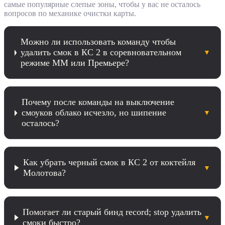
самые популярные слепые зоны, чтобы у вас не осталось
вопросов по механике очистки карты.
Можно ли использовать команду чтобы
удалить смок в КС 2 в соревновательном
▼
режиме ММ или Премьере?
Почему после команды на выключение
смоуков облако исчезло, но шипение
▼
осталось?
Как убрать черный смок в КС 2 от коктейля
▼
Молотова?
Помогает ли старый бинд record; stop удалить
▼
смоки быстро?