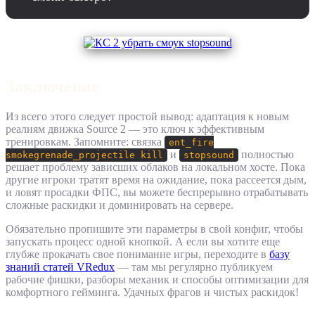
Заключение
Из всего этого следует простой вывод: адаптация к новым
реалиям движка Source 2 — это ключ к эффективным
тренировкам. Запомните: связка
ent_fire
и
полностью
smokegrenade_projectile kill
stopsound
решает проблему зависших облаков на локальном хосте. Пока
другие игроки тратят время на ожидание, пока рассеется дым,
и ловят просадки ФПС, вы можете беспрерывно отрабатывать
сложные раскидки и доминировать на сервере.
Обязательно пропишите эти параметры в свой конфиг, чтобы
запускать процесс одной кнопкой. А если вы хотите еще
глубже прокачать свое понимание игры, переходите в
базу
знаний статей VRedux
— там мы регулярно публикуем
рабочие фишки, разборы механик и способы оптимизации для
комфортного гейминга. Удачных фрагов и чистых раскидок!