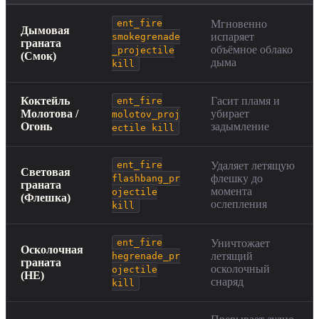
ent_fire
Мгновенно
Дымовая
испаряет
smokegrenade
граната
объёмное облако
_projectile
(Смок)
дыма
kill
Коктейль
Гасит пламя и
ent_fire
Молотова /
убирает
molotov_proj
Огонь
задымление
ectile kill
ent_fire
Удаляет летящую
Световая
флешку до
flashbang_pr
граната
момента
ojectile
(Флешка)
ослепления
kill
ent_fire
Уничтожает
Осколочная
летящий
hegrenade_pr
граната
осколочный
ojectile
(HE)
снаряд
kill