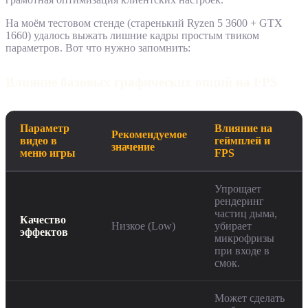
На моём тестовом стенде (старенький Ryzen 5 3600 + GTX
1660) удалось выжать лишние кадры простым твиком
параметров. Вот что нужно запомнить:
Влияние базовых графических опций на FPS
Параметр
Влияние на
Рекомендуемое
видео в
геймплей и
значение
меню игры
FPS
Упрощает
рендеринг
частиц дыма,
Качество
Низкое (Low)
убирает
эффектов
микрофризы
при входе в
смок.
Может сделать