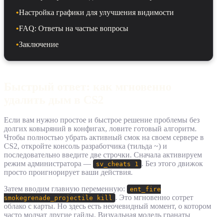
•
Настройка графики для улучшения видимости
•
FAQ: Ответы на частые вопросы
•
Заключение
Быстрый ответ: как мгновенно
удалить дым в CS2
Если вам нужно простое и быстрое решение проблемы без
долгих ковыряний в конфигах, ловите готовый алгоритм.
Чтобы полностью убрать активный смок на своем сервере в
CS2, откройте консоль разработчика (тильда ~) и
последовательно введите две строчки. Сначала активируем
режим администратора —
. Без этого движок
sv_cheats 1
просто проигнорирует ваши действия.
Затем вводим главную переменную:
ent_fire
. Это мгновенно сотрет
smokegrenade_projectile kill
облако с карты. Но здесь есть неочевидный момент, о котором
часто молчат другие гайды. Визуальная модель гранаты