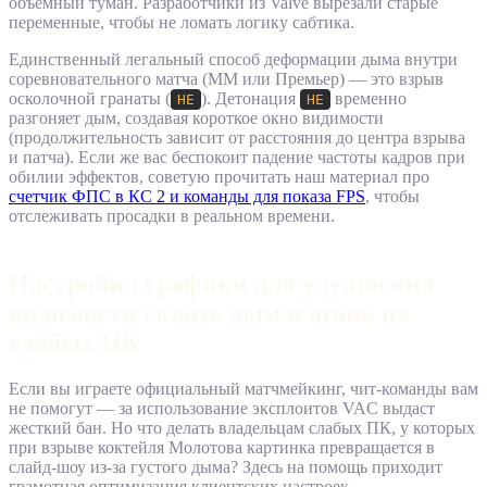
объёмный туман. Разработчики из Valve вырезали старые
переменные, чтобы не ломать логику сабтика.
Единственный легальный способ деформации дыма внутри
соревновательного матча (ММ или Премьер) — это взрыв
осколочной гранаты (
). Детонация
временно
HE
HE
разгоняет дым, создавая короткое окно видимости
(продолжительность зависит от расстояния до центра взрыва
и патча). Если же вас беспокоит падение частоты кадров при
обилии эффектов, советую прочитать наш материал про
счетчик ФПС в КС 2 и команды для показа FPS
, чтобы
отслеживать просадки в реальном времени.
Настройка графики для улучшения
видимости сквозь дым и огонь на
слабых ПК
Если вы играете официальный матчмейкинг, чит-команды вам
не помогут — за использование эксплоитов VAC выдаст
жесткий бан. Но что делать владельцам слабых ПК, у которых
при взрыве коктейля Молотова картинка превращается в
слайд-шоу из-за густого дыма? Здесь на помощь приходит
грамотная оптимизация клиентских настроек.