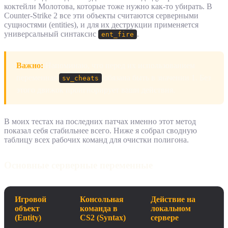
коктейли Молотова, которые тоже нужно как-то убирать. В
Counter-Strike 2 все эти объекты считаются серверными
сущностями (entities), и для их деструкции применяется
универсальный синтаксис
.
ent_fire
Важно:
Напоминаю, что перед их использованием
переменная
обязана быть в значении 1. Без
sv_cheats
этого движок проигнорирует ваши действия.
В моих тестах на последних патчах именно этот метод
показал себя стабильнее всего. Ниже я собрал сводную
таблицу всех рабочих команд для очистки полигона.
Основные серверные переменные
Игровой
Консольная
Действие на
объект
команда в
локальном
(Entity)
CS2 (Syntax)
сервере