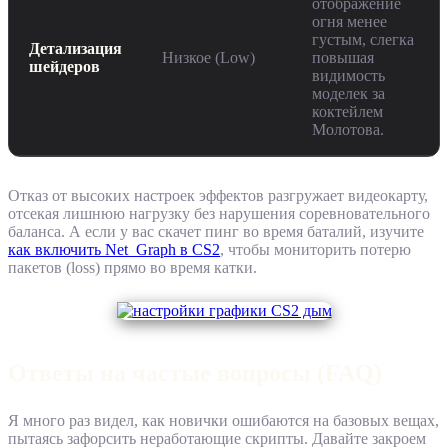
отображение
огня менее
густым, слегка
Детализация
Низкое (Low)
повышая
шейдеров
видимость
моделек за
коктейлем
Молотова.
Отказ от высоких настроек эффектов разгружает видеокарту,
отсекая лишнюю нагрузку без нарушения соревновательного
баланса. А если у вас скачет пинг во время баталий, изучите
как включить Net_Graph в CS2
, чтобы мониторить потерю
пакетов (loss) прямо во время катки.
Ответы на частые вопросы (FAQ)
Я много раз видел, как новички ошибаются на базовых вещах,
пытаясь зафорсить неработающие скрипты. Давайте закроем