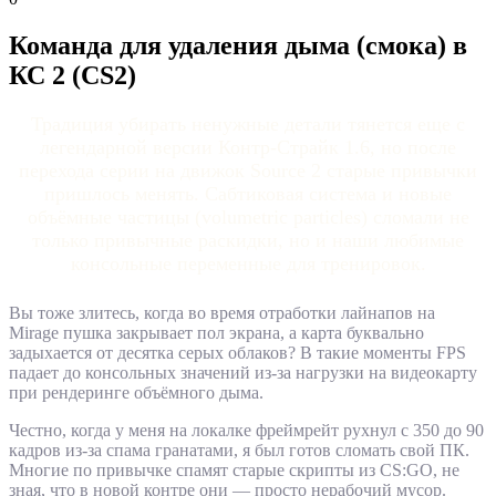
Команда для удаления дыма (смока) в
КС 2 (CS2)
Традиция убирать ненужные детали тянется еще с
легендарной версии Контр-Страйк 1.6, но после
перехода серии на движок Source 2 старые привычки
пришлось менять. Сабтиковая система и новые
объёмные частицы (volumetric particles) сломали не
только привычные раскидки, но и наши любимые
консольные переменные для тренировок.
Вы тоже злитесь, когда во время отработки лайнапов на
Mirage пушка закрывает пол экрана, а карта буквально
задыхается от десятка серых облаков? В такие моменты FPS
падает до консольных значений из-за нагрузки на видеокарту
при рендеринге объёмного дыма.
Честно, когда у меня на локалке фреймрейт рухнул с 350 до 90
кадров из-за спама гранатами, я был готов сломать свой ПК.
Многие по привычке спамят старые скрипты из CS:GO, не
зная, что в новой контре они — просто нерабочий мусор.