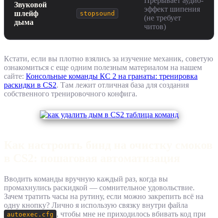
Прерывает аудио-
Звуковой
эффект шипения
шлейф
stopsound
(не требует
дыма
читов)
Кстати, если вы плотно взялись за изучение механик, советую
ознакомиться с еще одним полезным материалом на нашем
сайте:
Консольные команды КС 2 на гранаты: тренировка
раскидки в CS2
. Там лежит отличная база для создания
собственного тренировочного конфига.
Как настроить бинд на очистку смоков
в CS2: пошаговая автоматизация
Вводить команды вручную каждый раз, когда вы
промахнулись раскидкой — сомнительное удовольствие.
Зачем тратить часы на рутину, если можно закрепить всё на
одну кнопку? Лично я использую связку внутри файла
, чтобы мне не приходилось вбивать код при
autoexec.cfg