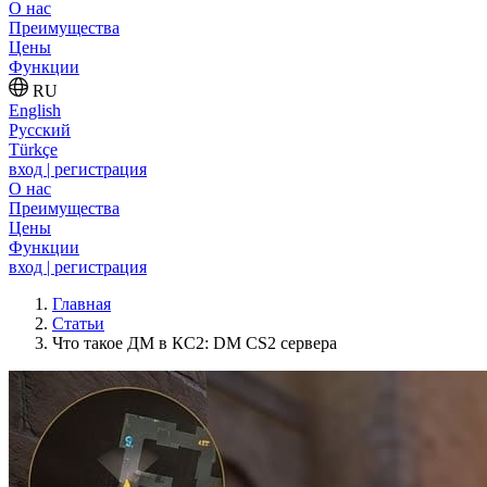
О нас
Преимущества
Цены
Функции
RU
English
Русский
Türkçe
вход | регистрация
О нас
Преимущества
Цены
Функции
вход | регистрация
Главная
Статьи
Что такое ДМ в КС2: DM CS2 сервера