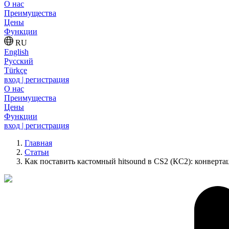
О нас
Преимущества
Цены
Функции
RU
English
Русский
Türkçe
вход | регистрация
О нас
Преимущества
Цены
Функции
вход | регистрация
Главная
Статьи
Как поставить кастомный hitsound в CS2 (КС2): конверт