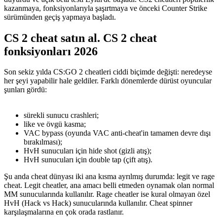
kazanmaya, fonksiyonlarıyla şaşırtmaya ve önceki Counter Strike
sürümünden geçiş yapmaya başladı.
CS 2 cheat satın al. CS 2 cheat
fonksiyonları 2026
Son sekiz yılda CS:GO 2 cheatleri ciddi biçimde değişti: neredeyse
her şeyi yapabilir hale geldiler. Farklı dönemlerde dürüst oyuncular
şunları gördü:
sürekli sunucu crashleri;
like ve övgü kasma;
VAC bypass (oyunda VAC anti-cheat'in tamamen devre dışı
bırakılması);
HvH sunucuları için hide shot (gizli atış);
HvH sunucuları için double tap (çift atış).
Şu anda cheat dünyası iki ana kısma ayrılmış durumda: legit ve rage
cheat. Legit cheatler, ana amacı belli etmeden oynamak olan normal
MM sunucularında kullanılır. Rage cheatler ise kural olmayan özel
HvH (Hack vs Hack) sunucularında kullanılır. Cheat spinner
karşılaşmalarına en çok orada rastlanır.