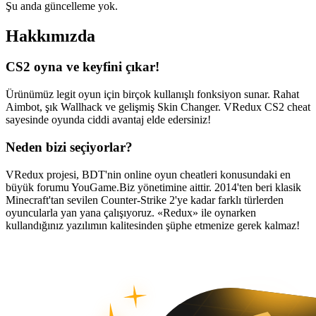
Şu anda güncelleme yok.
Hakkımızda
CS2 oyna ve keyfini çıkar!
Ürünümüz legit oyun için birçok kullanışlı fonksiyon sunar. Rahat
Aimbot, şık Wallhack ve gelişmiş Skin Changer. VRedux CS2 cheat
sayesinde oyunda ciddi avantaj elde edersiniz!
Neden bizi seçiyorlar?
VRedux projesi, BDT'nin online oyun cheatleri konusundaki en
büyük forumu YouGame.Biz yönetimine aittir. 2014'ten beri klasik
Minecraft'tan sevilen Counter-Strike 2'ye kadar farklı türlerden
oyuncularla yan yana çalışıyoruz. «Redux» ile oynarken
kullandığınız yazılımın kalitesinden şüphe etmenize gerek kalmaz!