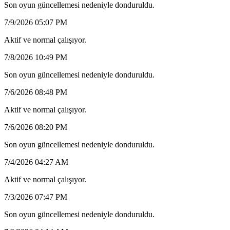
Son oyun güncellemesi nedeniyle donduruldu.
7/9/2026
05:07 PM
Aktif ve normal çalışıyor.
7/8/2026
10:49 PM
Son oyun güncellemesi nedeniyle donduruldu.
7/6/2026
08:48 PM
Aktif ve normal çalışıyor.
7/6/2026
08:20 PM
Son oyun güncellemesi nedeniyle donduruldu.
7/4/2026
04:27 AM
Aktif ve normal çalışıyor.
7/3/2026
07:47 PM
Son oyun güncellemesi nedeniyle donduruldu.