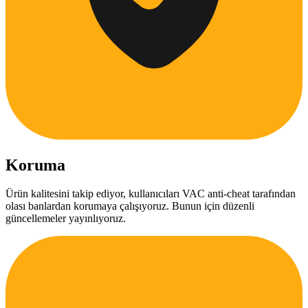
Koruma
Ürün kalitesini takip ediyor, kullanıcıları VAC anti-cheat tarafından
olası banlardan korumaya çalışıyoruz. Bunun için düzenli
güncellemeler yayınlıyoruz.