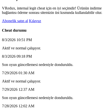
VRedux, internal legit cheat için en iyi seçimdir! Ürünün indirme
bağlantısı ödeme sonrası sitemizin üst kısmında kullanılabilir olur.
Abonelik satın al
Kılavuz
Cheat durumu
8/3/2026
10:51 PM
Aktif ve normal çalışıyor.
8/3/2026
09:18 PM
Son oyun güncellemesi nedeniyle donduruldu.
7/29/2026
01:30 AM
Aktif ve normal çalışıyor.
7/29/2026
12:37 AM
Son oyun güncellemesi nedeniyle donduruldu.
7/28/2026
12:02 AM