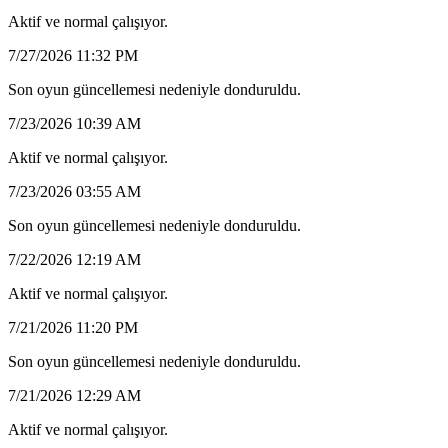
Aktif ve normal çalışıyor.
7/27/2026
11:32 PM
Son oyun güncellemesi nedeniyle donduruldu.
7/23/2026
10:39 AM
Aktif ve normal çalışıyor.
7/23/2026
03:55 AM
Son oyun güncellemesi nedeniyle donduruldu.
7/22/2026
12:19 AM
Aktif ve normal çalışıyor.
7/21/2026
11:20 PM
Son oyun güncellemesi nedeniyle donduruldu.
7/21/2026
12:29 AM
Aktif ve normal çalışıyor.