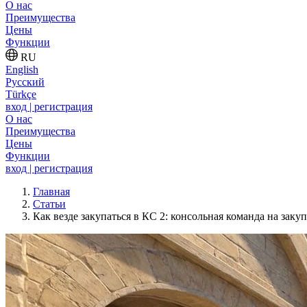
О нас
Преимущества
Цены
Функции
RU
English
Русский
Türkçe
вход | регистрация
О нас
Преимущества
Цены
Функции
вход | регистрация
Главная
Статьи
Как везде закупаться в КС 2: консольная команда на зак